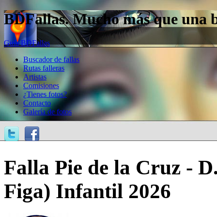
BDFallas. Mucho más que una bas
Guía BDFallas
Buscador de fallas
Rutas falleras
Artistas
Comisiones
¿Tienes fotos?
Contacto
Galería de fotos
Falla Pie de la Cruz - D
Figa) Infantil 2026