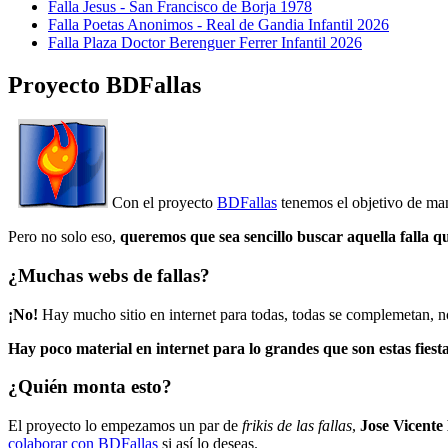
Falla Jesus - San Francisco de Borja 1978
Falla Poetas Anonimos - Real de Gandia Infantil 2026
Falla Plaza Doctor Berenguer Ferrer Infantil 2026
Proyecto BDFallas
Con el proyecto
BDFallas
tenemos el objetivo de mant
Pero no solo eso,
queremos que sea sencillo buscar aquella falla q
¿Muchas webs de fallas?
¡No!
Hay mucho sitio en internet para todas, todas se complemetan, n
Hay poco material en internet para lo grandes que son estas fiesta
¿Quién monta esto?
El proyecto lo empezamos un par de
frikis de las fallas
,
Jose Vicente
colaborar con BDFallas
si así lo deseas.