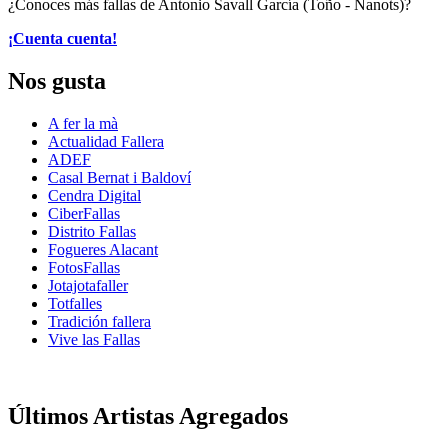
¿Conoces más fallas de Antonio Savall García (Toño - Nanots)?
¡Cuenta cuenta!
Nos gusta
A fer la mà
Actualidad Fallera
ADEF
Casal Bernat i Baldoví
Cendra Digital
CiberFallas
Distrito Fallas
Fogueres Alacant
FotosFallas
Jotajotafaller
Totfalles
Tradición fallera
Vive las Fallas
Últimos Artistas Agregados