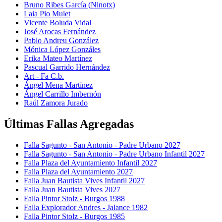
Bruno Ribes García (Ninotx)
Laia Pio Mulet
Vicente Boluda Vidal
José Arocas Fernández
Pablo Andreu González
Mónica López Gonzáles
Erika Mateo Martínez
Pascual Garrido Hernández
Art - Fa C.b.
Ángel Mena Martínez
Ángel Carrillo Imbernón
Raúl Zamora Jurado
Últimas Fallas Agregadas
Falla Sagunto - San Antonio - Padre Urbano 2027
Falla Sagunto - San Antonio - Padre Urbano Infantil 2027
Falla Plaza del Ayuntamiento Infantil 2027
Falla Plaza del Ayuntamiento 2027
Falla Juan Bautista Vives Infantil 2027
Falla Juan Bautista Vives 2027
Falla Pintor Stolz - Burgos 1988
Falla Explorador Andres - Jalance 1982
Falla Pintor Stolz - Burgos 1985