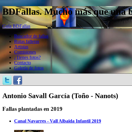
BDFallas. Mucho más que una bas
Guía BDFallas
Buscador de fallas
Rutas falleras
Artistas
Comisiones
¿Tienes fotos?
Contacto
Galería de fotos
Antonio Savall García (Toño - Nanots)
Fallas plantadas en 2019
Canal Navarres - Vall Albaida Infantil 2019