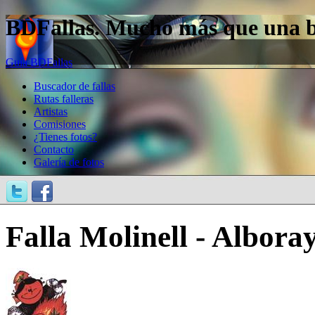
BDFallas. Mucho más que una bas
Guía BDFallas
Buscador de fallas
Rutas falleras
Artistas
Comisiones
¿Tienes fotos?
Contacto
Galería de fotos
Falla Molinell - Albora