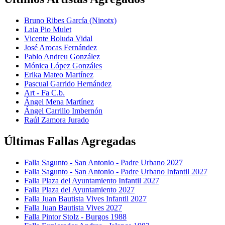
Bruno Ribes García (Ninotx)
Laia Pio Mulet
Vicente Boluda Vidal
José Arocas Fernández
Pablo Andreu González
Mónica López Gonzáles
Erika Mateo Martínez
Pascual Garrido Hernández
Art - Fa C.b.
Ángel Mena Martínez
Ángel Carrillo Imbernón
Raúl Zamora Jurado
Últimas Fallas Agregadas
Falla Sagunto - San Antonio - Padre Urbano 2027
Falla Sagunto - San Antonio - Padre Urbano Infantil 2027
Falla Plaza del Ayuntamiento Infantil 2027
Falla Plaza del Ayuntamiento 2027
Falla Juan Bautista Vives Infantil 2027
Falla Juan Bautista Vives 2027
Falla Pintor Stolz - Burgos 1988