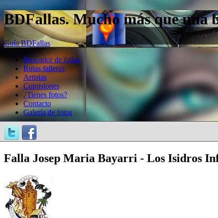
BDFallas. Mucho más que una bas
Guía BDFallas
Buscador de fallas
Rutas falleras
Artistas
Comisiones
¿Tienes fotos?
Contacto
Galería de fotos
Falla Josep Maria Bayarri - Los Isidros In