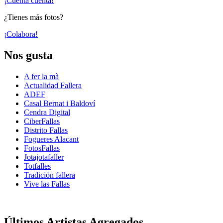
¡Cuenta cuenta!
¿Tienes más fotos?
¡Colabora!
Nos gusta
A fer la mà
Actualidad Fallera
ADEF
Casal Bernat i Baldoví
Cendra Digital
CiberFallas
Distrito Fallas
Fogueres Alacant
FotosFallas
Jotajotafaller
Totfalles
Tradición fallera
Vive las Fallas
Últimos Artistas Agregados