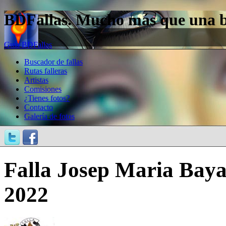
BDFallas. Mucho más que una bas
Guía BDFallas
Buscador de fallas
Rutas falleras
Artistas
Comisiones
¿Tienes fotos?
Contacto
Galería de fotos
Falla Josep Maria Bayar
2022