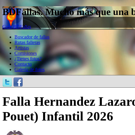
BDFallas. Mucho más que una bas
Guía BDFallas
Buscador de fallas
Rutas falleras
Artistas
Comisiones
¿Tienes fotos?
Contacto
Galería de fotos
Falla Hernandez Lazaro 
Pouet) Infantil 2026