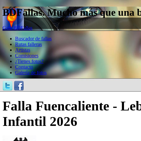
BDFallas. Mucho más que una bas
Guía BDFallas
Buscador de fallas
Rutas falleras
Artistas
Comisiones
¿Tienes fotos?
Contacto
Galería de fotos
Falla Fuencaliente - L
Infantil 2026