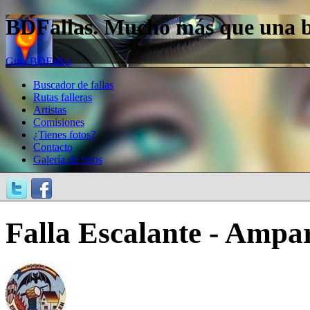
BDFallas. Mucho más que una bas
Guía BDFallas
Buscador de fallas
Rutas falleras
Artistas
Comisiones
¿Tienes fotos?
Contacto
Galería de fotos
Falla Escalante - Ampar