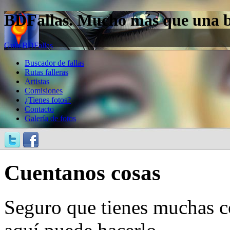
BDFallas. Mucho más que una bas
Guía BDFallas
Buscador de fallas
Rutas falleras
Artistas
Comisiones
¿Tienes fotos?
Contacto
Galería de fotos
Cuentanos cosas
Seguro que tienes muchas c