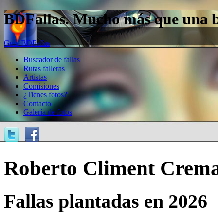
BDFallas. Mucho más que una bas
Guía BDFallas
Buscador de fallas
Rutas falleras
Artistas
Comisiones
¿Tienes fotos?
Contacto
Galería de fotos
Roberto Climent Crem
Fallas plantadas en 2026