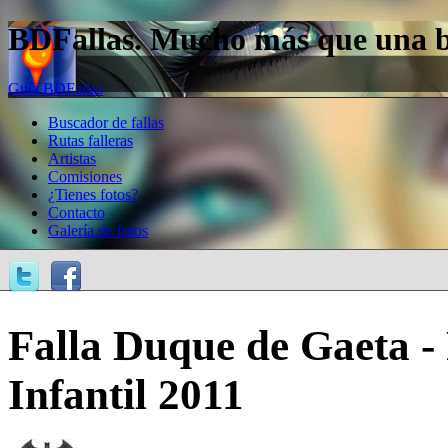
BDFallas. Mucho más que una bas
Guía BDFallas
Buscador de fallas
Rutas falleras
Artistas
Comisiones
¿Tienes fotos?
Contacto
Galería de fotos
Falla Duque de Gaeta -
Infantil 2011