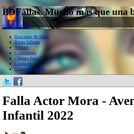
BDFallas. Mucho más que una bas
Guía BDFallas
Buscador de fallas
Rutas falleras
Artistas
Comisiones
¿Tienes fotos?
Contacto
Galería de fotos
Falla Actor Mora - Aven
Infantil 2022