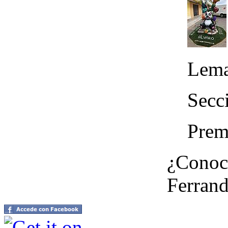
Lema
Secc
Prem
¿Conoce
Ferran