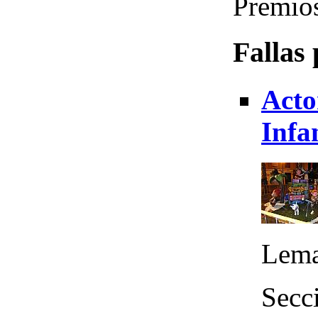
Premios
Fallas
Acto
Infa
Lema
Secc