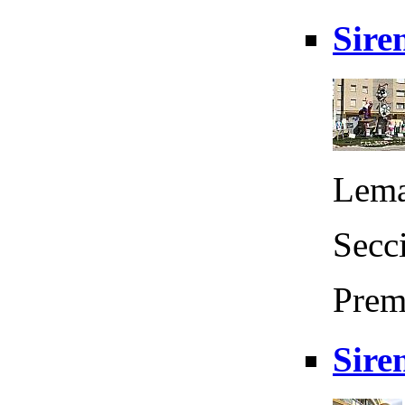
Sire
Lema
Secc
Prem
Sire