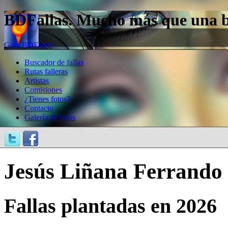
BDFallas. Mucho más que una bas
Guía BDFallas
Buscador de fallas
Rutas falleras
Artistas
Comisiones
¿Tienes fotos?
Contacto
Galería de fotos
Jesús Liñana Ferrando
Fallas plantadas en 2026