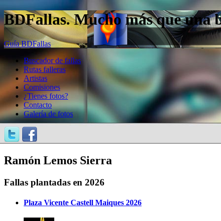
BDFallas. Mucho más que una bas
Guía BDFallas
Buscador de fallas
Rutas falleras
Artistas
Comisiones
¿Tienes fotos?
Contacto
Galería de fotos
Ramón Lemos Sierra
Fallas plantadas en 2026
Plaza Vicente Castell Maiques 2026