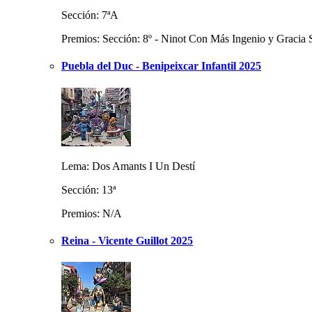
Sección: 7ªA
Premios: Sección: 8º - Ninot Con Más Ingenio y Gracia 
Puebla del Duc - Benipeixcar Infantil 2025
Lema: Dos Amants I Un Destí
Sección: 13ª
Premios: N/A
Reina - Vicente Guillot 2025