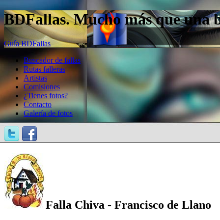
BDFallas. Mucho más que una bas
Guía BDFallas
Buscador de fallas
Rutas falleras
Artistas
Comisiones
¿Tienes fotos?
Contacto
Galería de fotos
Falla Chiva - Francisco de Llano