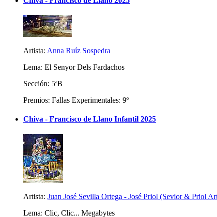
Chiva - Francisco de Llano 2025
Artista:
Anna Ruíz Sospedra
Lema: El Senyor Dels Fardachos
Sección: 5ªB
Premios: Fallas Experimentales: 9º
Chiva - Francisco de Llano Infantil 2025
Artista:
Juan José Sevilla Ortega - José Priol (Sevior & Priol Ar
Lema: Clic, Clic... Megabytes