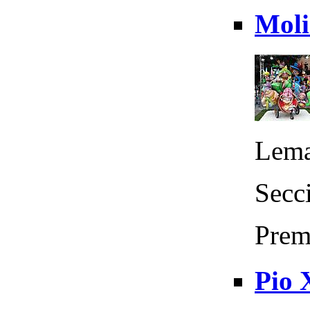
Moli
Lema
Secci
Prem
Pio 