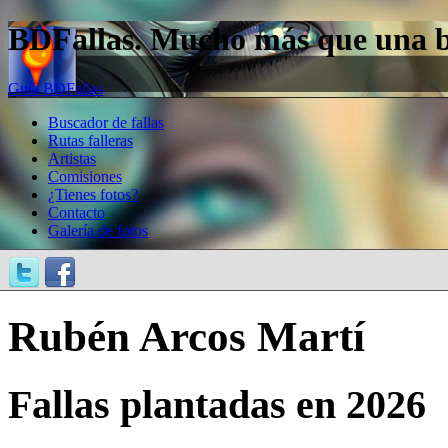
BDFallas. Mucho más que una bas
Guía BDFallas
Buscador de fallas
Rutas falleras
Artistas
Comisiones
¿Tienes fotos?
Contacto
Galería de fotos
Rubén Arcos Martí
Fallas plantadas en 2026