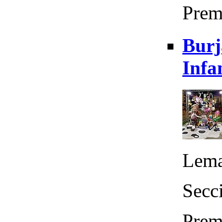
Prem
Burj
Infa
Lema:
Secci
Prem