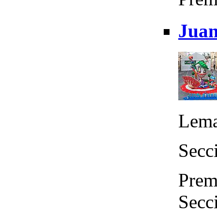
Juan
Lema
Secc
Premi
Secc