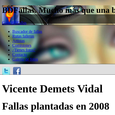
BDFallas. Mucho más que una bas
Guía BDFallas
Buscador de fallas
Rutas falleras
Artistas
Comisiones
¿Tienes fotos?
Contacto
Galería de fotos
Vicente Demets Vidal
Fallas plantadas en 2008