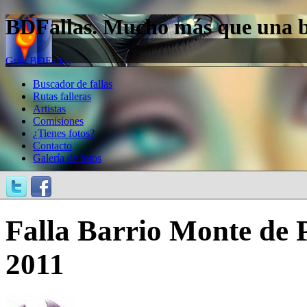
BDFallas. Mucho más que una bas
Guía BDFallas
Buscador de fallas
Rutas falleras
Artistas
Comisiones
¿Tienes fotos?
Contacto
Galería de fotos
Falla Barrio Monte de P
2011