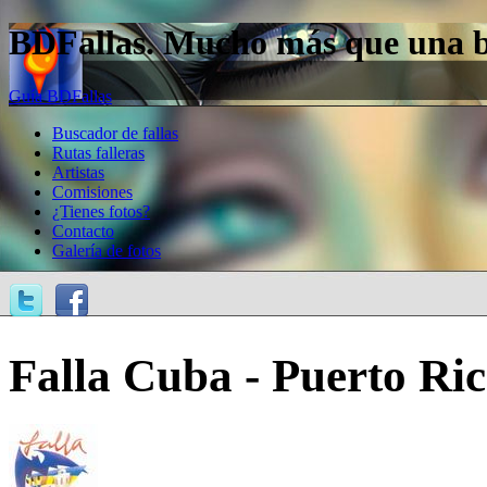
BDFallas. Mucho más que una bas
Guía BDFallas
Buscador de fallas
Rutas falleras
Artistas
Comisiones
¿Tienes fotos?
Contacto
Galería de fotos
Falla Cuba - Puerto Ric