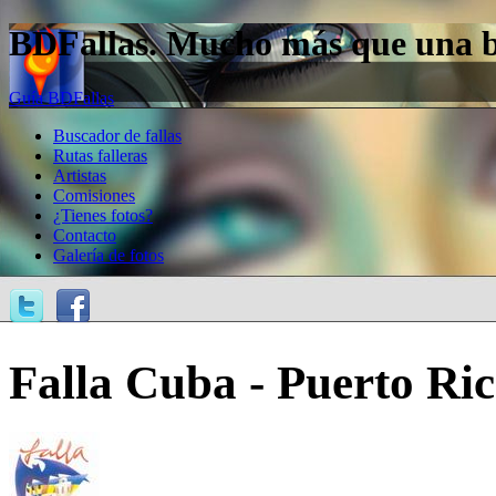
BDFallas. Mucho más que una bas
Guía BDFallas
Buscador de fallas
Rutas falleras
Artistas
Comisiones
¿Tienes fotos?
Contacto
Galería de fotos
Falla Cuba - Puerto Ric