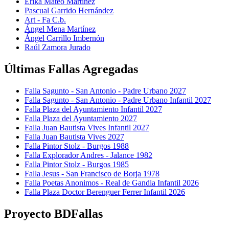
Erika Mateo Martínez
Pascual Garrido Hernández
Art - Fa C.b.
Ángel Mena Martínez
Ángel Carrillo Imbernón
Raúl Zamora Jurado
Últimas Fallas Agregadas
Falla Sagunto - San Antonio - Padre Urbano 2027
Falla Sagunto - San Antonio - Padre Urbano Infantil 2027
Falla Plaza del Ayuntamiento Infantil 2027
Falla Plaza del Ayuntamiento 2027
Falla Juan Bautista Vives Infantil 2027
Falla Juan Bautista Vives 2027
Falla Pintor Stolz - Burgos 1988
Falla Explorador Andres - Jalance 1982
Falla Pintor Stolz - Burgos 1985
Falla Jesus - San Francisco de Borja 1978
Falla Poetas Anonimos - Real de Gandia Infantil 2026
Falla Plaza Doctor Berenguer Ferrer Infantil 2026
Proyecto BDFallas