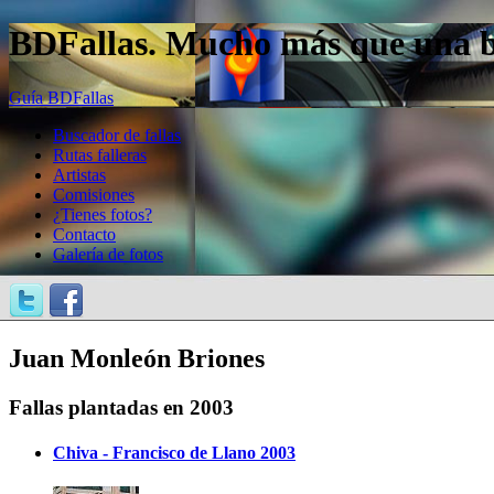
BDFallas. Mucho más que una bas
Guía BDFallas
Buscador de fallas
Rutas falleras
Artistas
Comisiones
¿Tienes fotos?
Contacto
Galería de fotos
Juan Monleón Briones
Fallas plantadas en 2003
Chiva - Francisco de Llano 2003