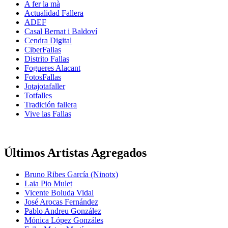
A fer la mà
Actualidad Fallera
ADEF
Casal Bernat i Baldoví
Cendra Digital
CiberFallas
Distrito Fallas
Fogueres Alacant
FotosFallas
Jotajotafaller
Totfalles
Tradición fallera
Vive las Fallas
Últimos Artistas Agregados
Bruno Ribes García (Ninotx)
Laia Pio Mulet
Vicente Boluda Vidal
José Arocas Fernández
Pablo Andreu González
Mónica López Gonzáles