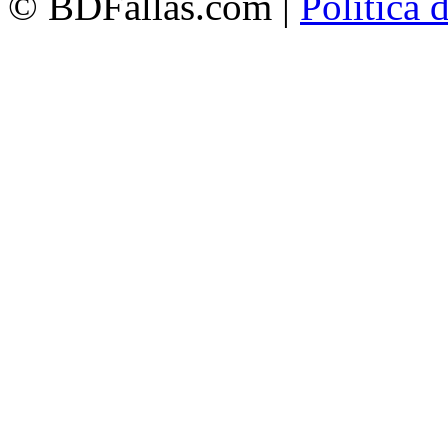
© BDFallas.com |
Política 