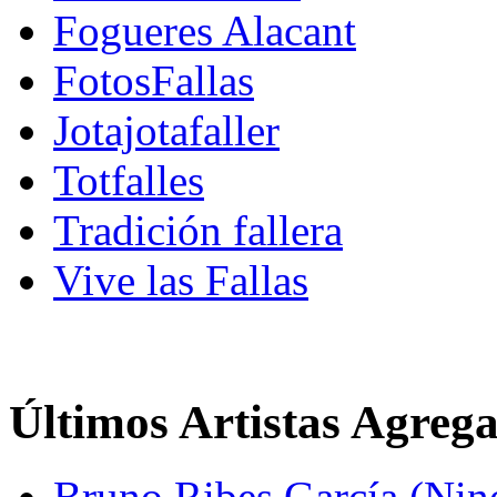
Fogueres Alacant
FotosFallas
Jotajotafaller
Totfalles
Tradición fallera
Vive las Fallas
Últimos Artistas Agreg
Bruno Ribes García (Nin