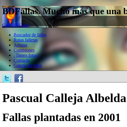
BDFallas. Mucho más que una bas
Guía BDFallas
Buscador de fallas
Rutas falleras
Artistas
Comisiones
¿Tienes fotos?
Contacto
Galería de fotos
Pascual Calleja Albelda
Fallas plantadas en 2001