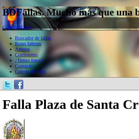
BDFallas. Mucho más que una bas
Guía BDFallas
Buscador de fallas
Rutas falleras
Artistas
Comisiones
¿Tienes fotos?
Contacto
Galería de fotos
Falla Plaza de Santa C