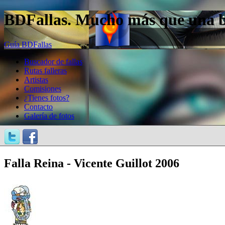
BDFallas. Mucho más que una bas
Guía BDFallas
Buscador de fallas
Rutas falleras
Artistas
Comisiones
¿Tienes fotos?
Contacto
Galería de fotos
Falla Reina - Vicente Guillot 2006