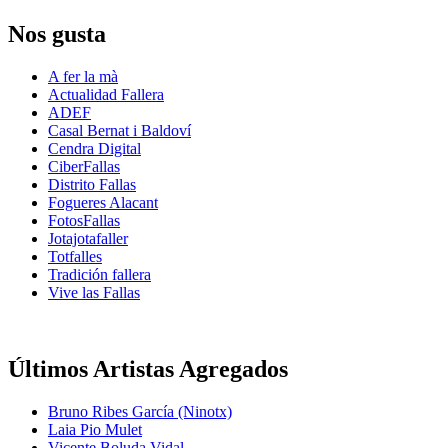
Nos gusta
A fer la mà
Actualidad Fallera
ADEF
Casal Bernat i Baldoví
Cendra Digital
CiberFallas
Distrito Fallas
Fogueres Alacant
FotosFallas
Jotajotafaller
Totfalles
Tradición fallera
Vive las Fallas
Últimos Artistas Agregados
Bruno Ribes García (Ninotx)
Laia Pio Mulet
Vicente Boluda Vidal