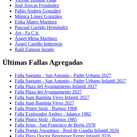
José Arocas Fernández
Pablo Andreu González
Mónica López Gonzáles
Erika Mateo Martínez
Pascual Garrido Hernández
Art - Fa C.b.
Ángel Mena Martínez
Ángel Carrillo Imbernón
Raúl Zamora Jurado
Últimas Fallas Agregadas
Falla Sagunto - San Antonio - Padre Urbano 2027
Falla Sagunto - San Antonio - Padre Urbano Infantil 2027
Falla Plaza del Ayuntamiento Infantil 2027
Falla Plaza del Ayuntamiento 2027
Falla Juan Bautista Vives Infantil 2027
Falla Juan Bautista Vives 2027
Falla Pintor Stolz - Burgos 1988
Falla Explorador Andres - Jalance 1982
Falla Pintor Stolz - Burgos 1985
Falla Jesus - San Francisco de Borja 1978
Falla Poetas Anonimos - Real de Gandia Infantil 2026
Falla Plaza Doctor Berenguer Ferrer Infantil 2026