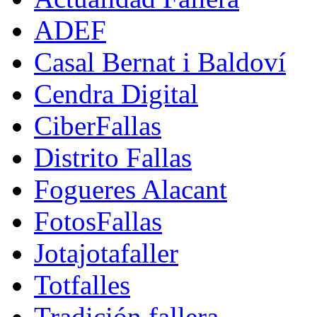
ADEF
Casal Bernat i Baldoví
Cendra Digital
CiberFallas
Distrito Fallas
Fogueres Alacant
FotosFallas
Jotajotafaller
Totfalles
Tradición fallera