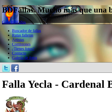
BDFallas. Mucho más que una bas
Guía BDFallas
Buscador de fallas
Rutas falleras
Artistas
Comisiones
¿Tienes fotos?
Contacto
Galería de fotos
Falla Yecla - Cardenal 