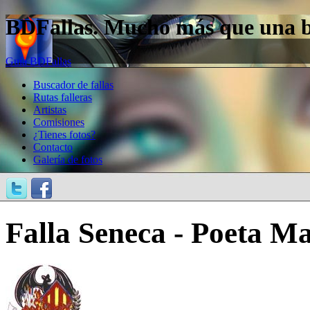
BDFallas. Mucho más que una bas
Guía BDFallas
Buscador de fallas
Rutas falleras
Artistas
Comisiones
¿Tienes fotos?
Contacto
Galería de fotos
Falla Seneca - Poeta M