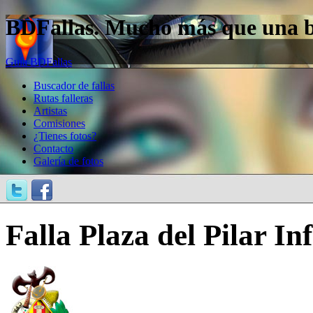
BDFallas. Mucho más que una bas
Guía BDFallas
Buscador de fallas
Rutas falleras
Artistas
Comisiones
¿Tienes fotos?
Contacto
Galería de fotos
Falla Plaza del Pilar In