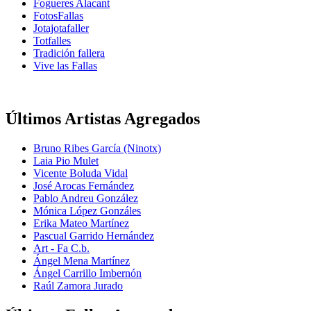
Fogueres Alacant
FotosFallas
Jotajotafaller
Totfalles
Tradición fallera
Vive las Fallas
Últimos Artistas Agregados
Bruno Ribes García (Ninotx)
Laia Pio Mulet
Vicente Boluda Vidal
José Arocas Fernández
Pablo Andreu González
Mónica López Gonzáles
Erika Mateo Martínez
Pascual Garrido Hernández
Art - Fa C.b.
Ángel Mena Martínez
Ángel Carrillo Imbernón
Raúl Zamora Jurado