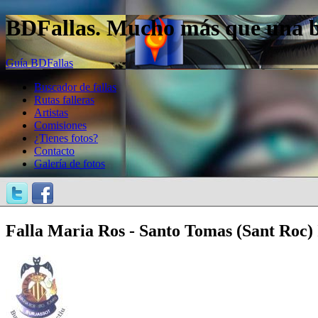
BDFallas. Mucho más que una bas
Guía BDFallas
Buscador de fallas
Rutas falleras
Artistas
Comisiones
¿Tienes fotos?
Contacto
Galería de fotos
Falla Maria Ros - Santo Tomas (Sant Roc) 