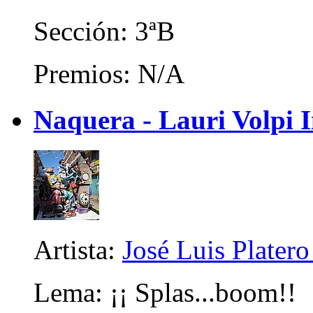
Sección: 3ªB
Premios: N/A
Naquera - Lauri Volpi I
Artista:
José Luis Platero
Lema: ¡¡ Splas...boom!!