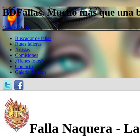
BDFallas. Mucho más que una bas
Guía BDFallas
Buscador de fallas
Rutas falleras
Artistas
Comisiones
¿Tienes fotos?
Contacto
Galería de fotos
Falla Naquera - La