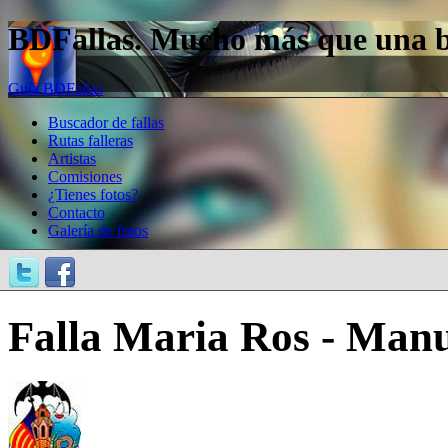
BDFallas. Mucho más que una bas
Guía BDFallas
Buscador de fallas
Rutas falleras
Artistas
Comisiones
¿Tienes fotos?
Contacto
Galería de fotos
Falla Maria Ros - Manu