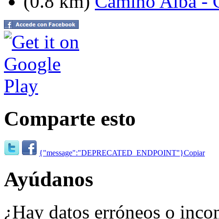
(0.8 km)
Camino Alba - C
Comparte esto
{"message":"DEPRECATED_ENDPOINT"}
Copiar
Ayúdanos
¿Hay datos erróneos o inco