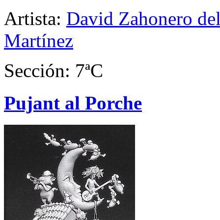
Artista:
David Zahonero del
Martínez
Sección: 7ªC
Pujant al Porche