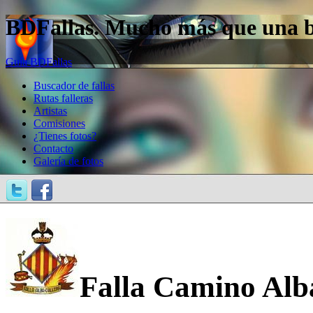
BDFallas. Mucho más que una bas
Guía BDFallas
Buscador de fallas
Rutas falleras
Artistas
Comisiones
¿Tienes fotos?
Contacto
Galería de fotos
Falla Camino Alba