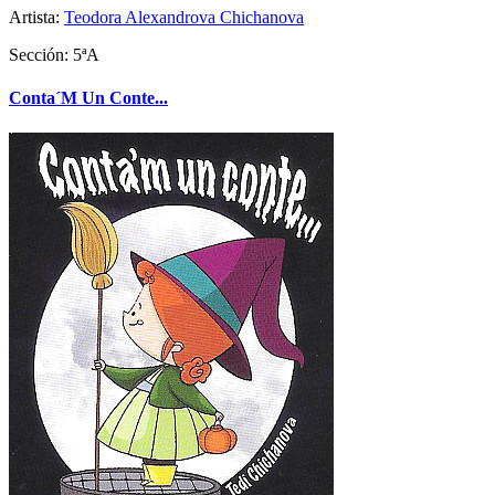
Artista:
Teodora Alexandrova Chichanova
Sección: 5ªA
Conta´M Un Conte...