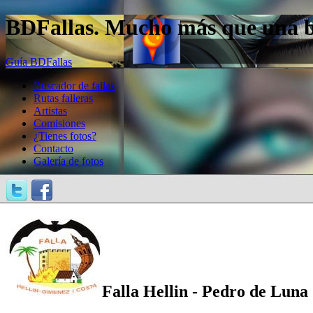
BDFallas. Mucho más que una bas
Guía BDFallas
Buscador de fallas
Rutas falleras
Artistas
Comisiones
¿Tienes fotos?
Contacto
Galería de fotos
Falla Hellin - Pedro de Luna