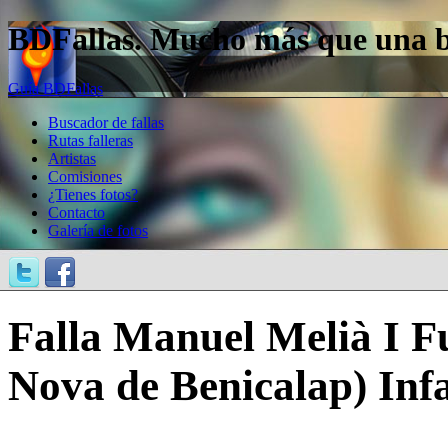
BDFallas. Mucho más que una bas
Guía BDFallas
Buscador de fallas
Rutas falleras
Artistas
Comisiones
¿Tienes fotos?
Contacto
Galería de fotos
Falla Manuel Melià I Fu
Nova de Benicalap) Infa