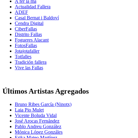
A fer la mà
Actualidad Fallera
ADEF
Casal Bernat i Baldoví
Cendra Digital
CiberFallas
Distrito Fallas
Fogueres Alacant
FotosFallas
Jotajotafaller
Totfalles
Tradición fallera
Vive las Fallas
Últimos Artistas Agregados
Bruno Ribes García (Ninotx)
Laia Pio Mulet
Vicente Boluda Vidal
José Arocas Fernández
Pablo Andreu González
Mónica López Gonzáles
Erika Mateo Martínez