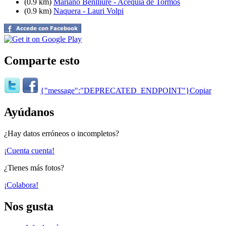
(0.9 km)
Mariano Benlliure - Acequia de Tormos
(0.9 km)
Naquera - Lauri Volpi
Comparte esto
{"message":"DEPRECATED_ENDPOINT"}
Copiar
Ayúdanos
¿Hay datos erróneos o incompletos?
¡Cuenta cuenta!
¿Tienes más fotos?
¡Colabora!
Nos gusta