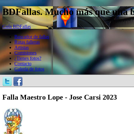
BDFallas. Mucho más que una bas
Guía BDFallas
Buscador de fallas
Rutas falleras
Artistas
Comisiones
¿Tienes fotos?
Contacto
Galería de fotos
Falla Maestro Lope - Jose Carsi 2023