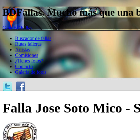
BDFallas. Mucho más que una bas
Guía BDFallas
Buscador de fallas
Rutas falleras
Artistas
Comisiones
¿Tienes fotos?
Contacto
Galería de fotos
Falla Jose Soto Mico - 