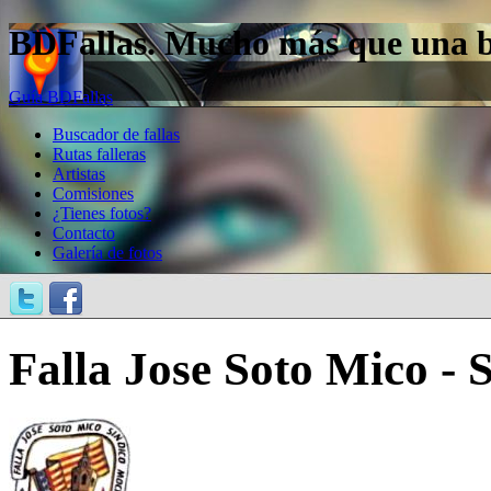
BDFallas. Mucho más que una bas
Guía BDFallas
Buscador de fallas
Rutas falleras
Artistas
Comisiones
¿Tienes fotos?
Contacto
Galería de fotos
Falla Jose Soto Mico - 