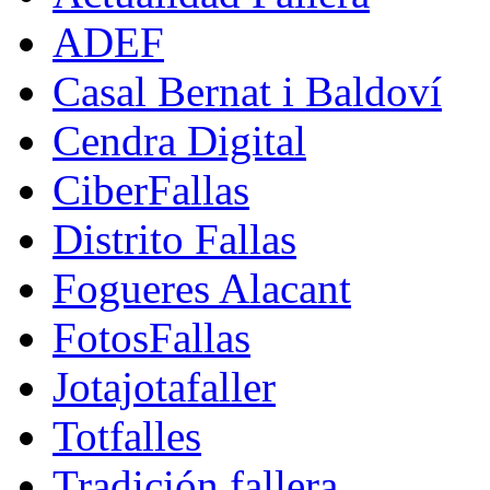
ADEF
Casal Bernat i Baldoví
Cendra Digital
CiberFallas
Distrito Fallas
Fogueres Alacant
FotosFallas
Jotajotafaller
Totfalles
Tradición fallera