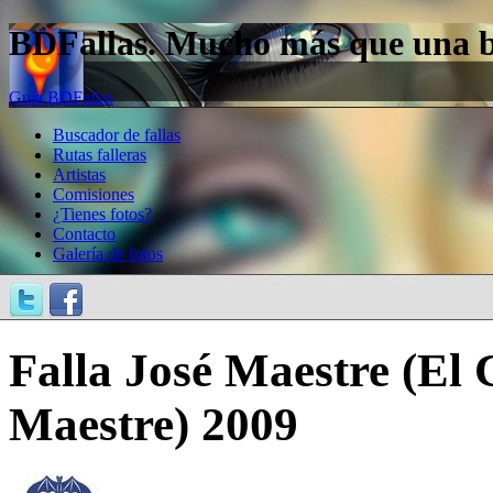
BDFallas. Mucho más que una bas
Guía BDFallas
Buscador de fallas
Rutas falleras
Artistas
Comisiones
¿Tienes fotos?
Contacto
Galería de fotos
Falla José Maestre (El C
Maestre) 2009