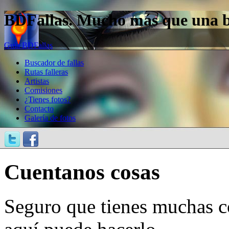
BDFallas. Mucho más que una bas
Guía BDFallas
Buscador de fallas
Rutas falleras
Artistas
Comisiones
¿Tienes fotos?
Contacto
Galería de fotos
Cuentanos cosas
Seguro que tienes muchas c