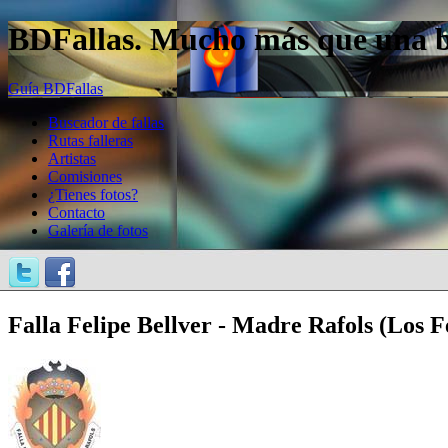
BDFallas. Mucho más que una bas
Guía BDFallas
Buscador de fallas
Rutas falleras
Artistas
Comisiones
¿Tienes fotos?
Contacto
Galería de fotos
Falla Felipe Bellver - Madre Rafols (Los Fe