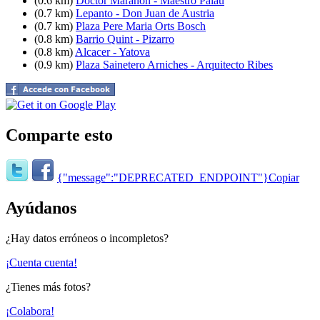
(0.6 km)
Doctor Marañon - Maestro Palau
(0.7 km)
Lepanto - Don Juan de Austria
(0.7 km)
Plaza Pere Maria Orts Bosch
(0.8 km)
Barrio Quint - Pizarro
(0.8 km)
Alcacer - Yatova
(0.9 km)
Plaza Sainetero Arniches - Arquitecto Ribes
Comparte esto
{"message":"DEPRECATED_ENDPOINT"}
Copiar
Ayúdanos
¿Hay datos erróneos o incompletos?
¡Cuenta cuenta!
¿Tienes más fotos?
¡Colabora!