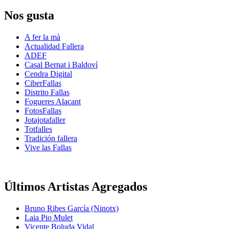
Nos gusta
A fer la mà
Actualidad Fallera
ADEF
Casal Bernat i Baldoví
Cendra Digital
CiberFallas
Distrito Fallas
Fogueres Alacant
FotosFallas
Jotajotafaller
Totfalles
Tradición fallera
Vive las Fallas
Últimos Artistas Agregados
Bruno Ribes García (Ninotx)
Laia Pio Mulet
Vicente Boluda Vidal