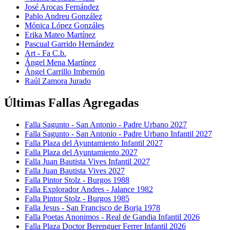
José Arocas Fernández
Pablo Andreu González
Mónica López Gonzáles
Erika Mateo Martínez
Pascual Garrido Hernández
Art - Fa C.b.
Ángel Mena Martínez
Ángel Carrillo Imbernón
Raúl Zamora Jurado
Últimas Fallas Agregadas
Falla Sagunto - San Antonio - Padre Urbano 2027
Falla Sagunto - San Antonio - Padre Urbano Infantil 2027
Falla Plaza del Ayuntamiento Infantil 2027
Falla Plaza del Ayuntamiento 2027
Falla Juan Bautista Vives Infantil 2027
Falla Juan Bautista Vives 2027
Falla Pintor Stolz - Burgos 1988
Falla Explorador Andres - Jalance 1982
Falla Pintor Stolz - Burgos 1985
Falla Jesus - San Francisco de Borja 1978
Falla Poetas Anonimos - Real de Gandia Infantil 2026
Falla Plaza Doctor Berenguer Ferrer Infantil 2026