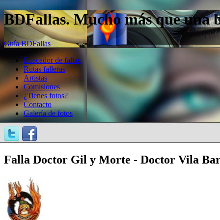
BDFallas. Mucho más que una bas
Guía BDFallas
Buscador de fallas
Rutas falleras
Artistas
Comisiones
¿Tienes fotos?
Contacto
Galería de fotos
Falla Doctor Gil y Morte - Doctor Vila Bar