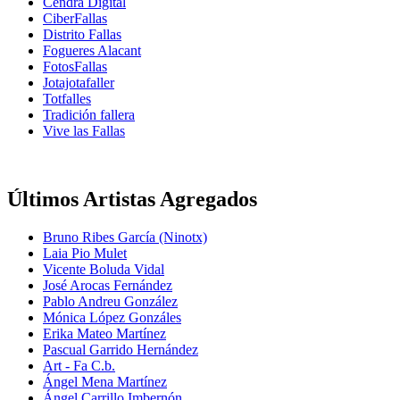
Cendra Digital
CiberFallas
Distrito Fallas
Fogueres Alacant
FotosFallas
Jotajotafaller
Totfalles
Tradición fallera
Vive las Fallas
Últimos Artistas Agregados
Bruno Ribes García (Ninotx)
Laia Pio Mulet
Vicente Boluda Vidal
José Arocas Fernández
Pablo Andreu González
Mónica López Gonzáles
Erika Mateo Martínez
Pascual Garrido Hernández
Art - Fa C.b.
Ángel Mena Martínez
Ángel Carrillo Imbernón