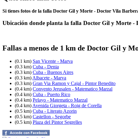
Si tienes fotos de la falla Doctor Gil y Morte - Doctor Vila Barbe
Ubicación donde planta la falla Doctor Gil y Morte -
Fallas a menos de 1 km de Doctor Gil y Mo
(0.1 km)
San Vicente - Marva
(0.3 km)
Cuba - Denia
(0.3 km)
Cuba - Buenos Aires
(0.3 km)
Albacete - Marva
(0.3 km)
Gran Via Ramon y Cajal - Pintor Benedito
(0.4 km)
Convento Jerusalen - Matematico Marzal
(0.4 km)
Cuba - Puerto Rico
(0.4 km)
Pelayo - Matematico Marzal
(0.4 km)
Avenida Giorgeta - Roig de Corella
(0.5 km)
Cuba - Literato Azorin
(0.5 km)
Castellon - Segorbe
(0.5 km)
Plaza del Pintor Segrelles