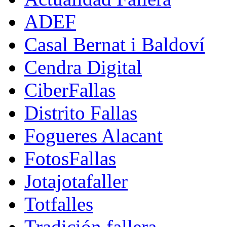
ADEF
Casal Bernat i Baldoví
Cendra Digital
CiberFallas
Distrito Fallas
Fogueres Alacant
FotosFallas
Jotajotafaller
Totfalles
Tradición fallera