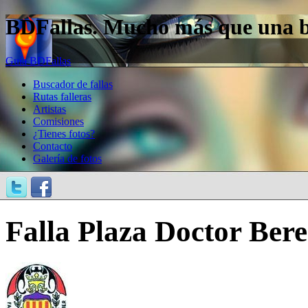
BDFallas. Mucho más que una bas
Guía BDFallas
Buscador de fallas
Rutas falleras
Artistas
Comisiones
¿Tienes fotos?
Contacto
Galería de fotos
Falla Plaza Doctor Ber