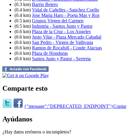
(0.3 km)
Barrio Betero
(0.4 km)
Vidal de Cañelles - Sanchez Coello
(0.4 km)
Jose Maria Haro - Poeta Mas y Ros
(0.5 km)
Grupos Virgen del Carmen
(0.5 km)
Industria - Santos Justo y Pastor
(0.6 km)
Plaza de la Cruz - Los Angeles
(0.6 km)
Justo Vilar - Plaza Mercado Cabañal
(0.6 km)
San Pedro - Virgen de Vallivana
(0.6 km)
Ramon de Rocafull - Conde Alacuas
(0.6 km)
Plaza de Honduras
(0.6 km)
Santos Justo y Pastor - Serreria
Comparte esto
{"message":"DEPRECATED_ENDPOINT"}
Copiar
Ayúdanos
¿Hay datos erróneos o incompletos?