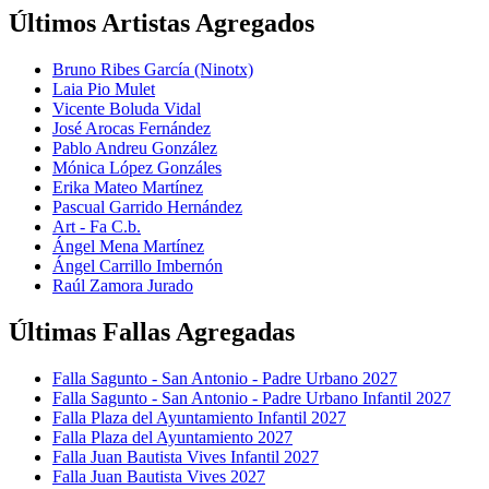
Últimos Artistas Agregados
Bruno Ribes García (Ninotx)
Laia Pio Mulet
Vicente Boluda Vidal
José Arocas Fernández
Pablo Andreu González
Mónica López Gonzáles
Erika Mateo Martínez
Pascual Garrido Hernández
Art - Fa C.b.
Ángel Mena Martínez
Ángel Carrillo Imbernón
Raúl Zamora Jurado
Últimas Fallas Agregadas
Falla Sagunto - San Antonio - Padre Urbano 2027
Falla Sagunto - San Antonio - Padre Urbano Infantil 2027
Falla Plaza del Ayuntamiento Infantil 2027
Falla Plaza del Ayuntamiento 2027
Falla Juan Bautista Vives Infantil 2027
Falla Juan Bautista Vives 2027