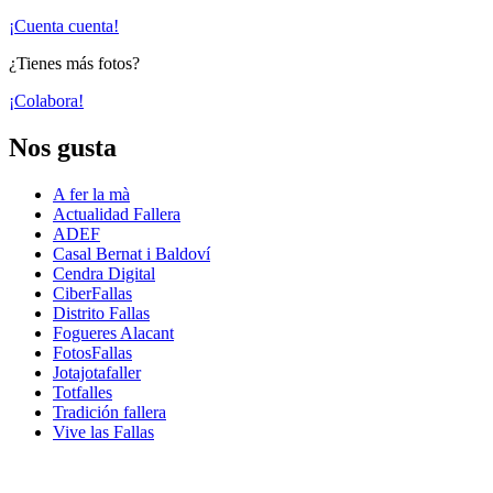
¡Cuenta cuenta!
¿Tienes más fotos?
¡Colabora!
Nos gusta
A fer la mà
Actualidad Fallera
ADEF
Casal Bernat i Baldoví
Cendra Digital
CiberFallas
Distrito Fallas
Fogueres Alacant
FotosFallas
Jotajotafaller
Totfalles
Tradición fallera
Vive las Fallas