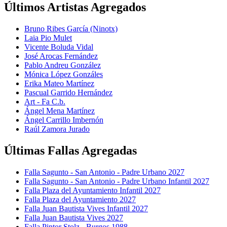
Últimos Artistas Agregados
Bruno Ribes García (Ninotx)
Laia Pio Mulet
Vicente Boluda Vidal
José Arocas Fernández
Pablo Andreu González
Mónica López Gonzáles
Erika Mateo Martínez
Pascual Garrido Hernández
Art - Fa C.b.
Ángel Mena Martínez
Ángel Carrillo Imbernón
Raúl Zamora Jurado
Últimas Fallas Agregadas
Falla Sagunto - San Antonio - Padre Urbano 2027
Falla Sagunto - San Antonio - Padre Urbano Infantil 2027
Falla Plaza del Ayuntamiento Infantil 2027
Falla Plaza del Ayuntamiento 2027
Falla Juan Bautista Vives Infantil 2027
Falla Juan Bautista Vives 2027
Falla Pintor Stolz - Burgos 1988