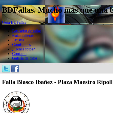
BDFallas. Mucho más que una bas
Guía BDFallas
Buscador de fallas
Rutas falleras
Artistas
Comisiones
¿Tienes fotos?
Contacto
Galería de fotos
Falla Blasco Ibañez - Plaza Maestro Ripoll 