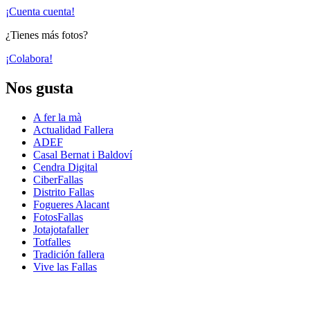
¡Cuenta cuenta!
¿Tienes más fotos?
¡Colabora!
Nos gusta
A fer la mà
Actualidad Fallera
ADEF
Casal Bernat i Baldoví
Cendra Digital
CiberFallas
Distrito Fallas
Fogueres Alacant
FotosFallas
Jotajotafaller
Totfalles
Tradición fallera
Vive las Fallas