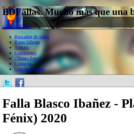
BDFallas. Mucho más que una bas
Guía BDFallas
Buscador de fallas
Rutas falleras
Artistas
Comisiones
¿Tienes fotos?
Contacto
Galería de fotos
Falla Blasco Ibañez - P
Fénix) 2020