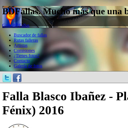
BDFallas. Mucho más que una bas
Guía BDFallas
Buscador de fallas
Rutas falleras
Artistas
Comisiones
¿Tienes fotos?
Contacto
Galería de fotos
Falla Blasco Ibañez - P
Fénix) 2016