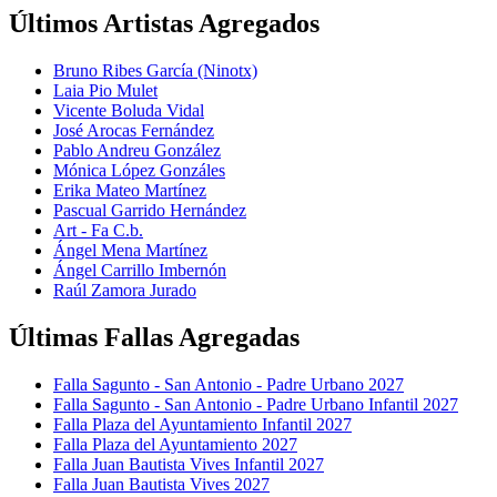
Últimos Artistas Agregados
Bruno Ribes García (Ninotx)
Laia Pio Mulet
Vicente Boluda Vidal
José Arocas Fernández
Pablo Andreu González
Mónica López Gonzáles
Erika Mateo Martínez
Pascual Garrido Hernández
Art - Fa C.b.
Ángel Mena Martínez
Ángel Carrillo Imbernón
Raúl Zamora Jurado
Últimas Fallas Agregadas
Falla Sagunto - San Antonio - Padre Urbano 2027
Falla Sagunto - San Antonio - Padre Urbano Infantil 2027
Falla Plaza del Ayuntamiento Infantil 2027
Falla Plaza del Ayuntamiento 2027
Falla Juan Bautista Vives Infantil 2027
Falla Juan Bautista Vives 2027