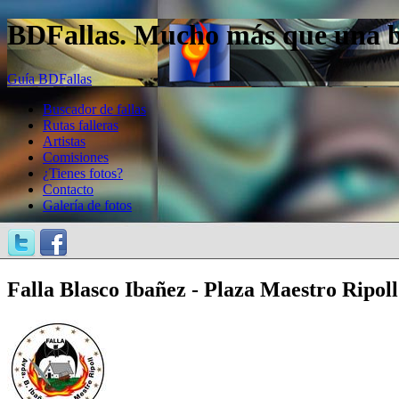
BDFallas. Mucho más que una bas
Guía BDFallas
Buscador de fallas
Rutas falleras
Artistas
Comisiones
¿Tienes fotos?
Contacto
Galería de fotos
Falla Blasco Ibañez - Plaza Maestro Ripoll