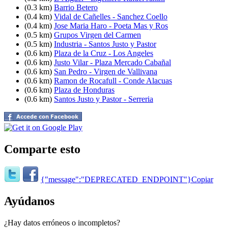
(0.3 km)
Barrio Betero
(0.4 km)
Vidal de Cañelles - Sanchez Coello
(0.4 km)
Jose Maria Haro - Poeta Mas y Ros
(0.5 km)
Grupos Virgen del Carmen
(0.5 km)
Industria - Santos Justo y Pastor
(0.6 km)
Plaza de la Cruz - Los Angeles
(0.6 km)
Justo Vilar - Plaza Mercado Cabañal
(0.6 km)
San Pedro - Virgen de Vallivana
(0.6 km)
Ramon de Rocafull - Conde Alacuas
(0.6 km)
Plaza de Honduras
(0.6 km)
Santos Justo y Pastor - Serreria
Comparte esto
{"message":"DEPRECATED_ENDPOINT"}
Copiar
Ayúdanos
¿Hay datos erróneos o incompletos?