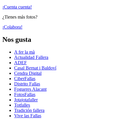
¡Cuenta cuenta!
¿Tienes más fotos?
¡Colabora!
Nos gusta
A fer la mà
Actualidad Fallera
ADEF
Casal Bernat i Baldoví
Cendra Digital
CiberFallas
Distrito Fallas
Fogueres Alacant
FotosFallas
Jotajotafaller
Totfalles
Tradición fallera
Vive las Fallas