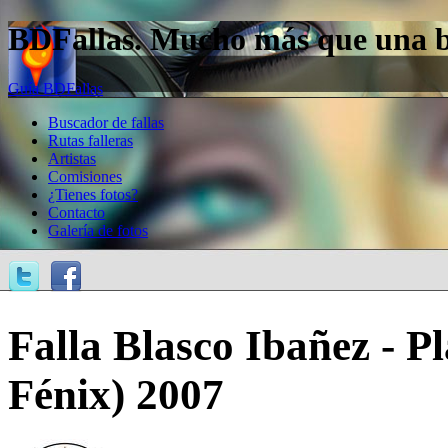
BDFallas. Mucho más que una bas
Guía BDFallas
Buscador de fallas
Rutas falleras
Artistas
Comisiones
¿Tienes fotos?
Contacto
Galería de fotos
Falla Blasco Ibañez - P
Fénix) 2007