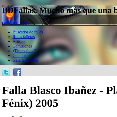
BDFallas. Mucho más que una bas
Guía BDFallas
Buscador de fallas
Rutas falleras
Artistas
Comisiones
¿Tienes fotos?
Contacto
Galería de fotos
Falla Blasco Ibañez - P
Fénix) 2005