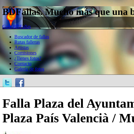
BDFallas. Mucho más que una bas
Guía BDFallas
Buscador de fallas
Rutas falleras
Artistas
Comisiones
¿Tienes fotos?
Contacto
Galería de fotos
Falla Plaza del Ayuntam
Plaza País Valencià / Mu