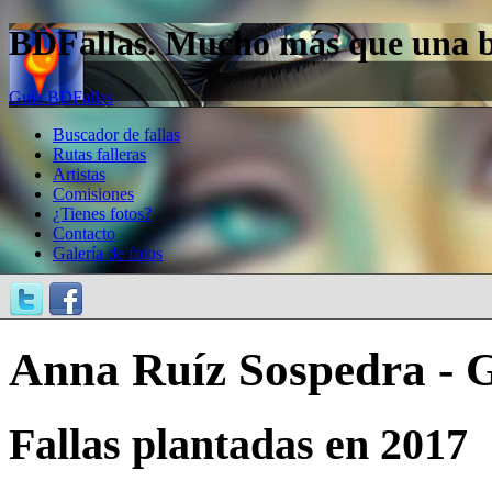
BDFallas. Mucho más que una bas
Guía BDFallas
Buscador de fallas
Rutas falleras
Artistas
Comisiones
¿Tienes fotos?
Contacto
Galería de fotos
Anna Ruíz Sospedra - 
Fallas plantadas en 2017